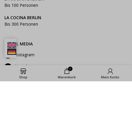
Bis 100 Personen
LA COCINA BERLIN
Bis 300 Personen
SOCIAL MEDIA
Instagram
Youtube
0
Shop
Warenkorb
Mein Konto
Facebook
2023 ©La Cocina GmbH |
Impressum
|
Datenschutz