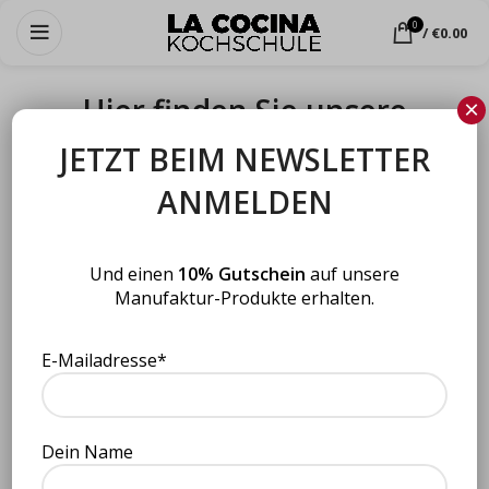
0
/
€
0.00
Hier finden Sie unsere
×
Produkte im Einzelhandel
JETZT BEIM NEWSLETTER
ANMELDEN
Hier finden Sie unsere Produkte im Einzelhandel
Und einen
10% Gutschein
auf unsere
Manufaktur-Produkte erhalten.
E-Mailadresse*
Dein Name