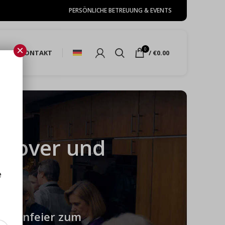
PERSÖNLICHE BETREUUNG & EVENTS
×
0
HOP
KONTAKT
/
€
0.00
nnover und
e
Firmenfeier zum