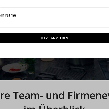
weiteres… bei uns wird es feurig!
ein Name
re Team- und Firmene