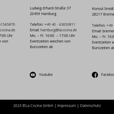
Ludwig-Erhard-Straße 37
Konsul-Smidt
20459 Hamburg
28217 Brem
 51565870
Telefon:
+49 40 - 63650811
Telefon:
+49
cocina.de
Email:
hamburg@lacocina.de
Email:
breme
7:00 Uhr
Mo. – Fr. 10:00 – 17:00 Uhr
Mo. – Fr. 10:
n von
Eventzeiten weichen von
Eventzeiten 
Bürozeiten ab
Bürozeiten a
Youtube
Facebo
2023 ©La Cocina GmbH |
Impressum
|
Datenschutz