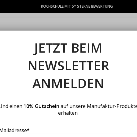
KOCHSCHULE MIT 5* STERNE BEWERTUNG
TEAMEVENTS
KOCHKURSE
GUTSCHEINE
PRIVATFEIERN
S
JETZT BEIM
NEWSLETTER
ANMELDEN
d Firmenevents in Ha
Und einen
10% Gutschein
auf unsere Manufaktur-Produkt
erhalten.
Mailadresse*
nboarding, als Jahresabschlussfeier, als 