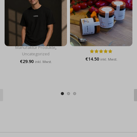
La Cocina T-
Grillsaucen Set
Shirt
Manufaktur Produkte
,
Uncategorized
Manufaktur Produkte
,
Uncategorized
€
14.50
inkl. Mwst.
€
29.90
inkl. Mwst.