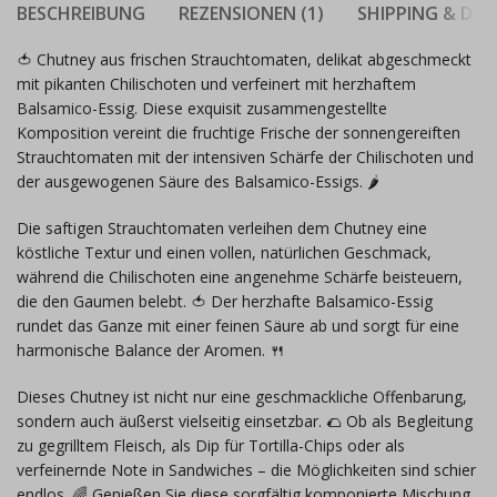
BESCHREIBUNG
REZENSIONEN (1)
SHIPPING & DEL
🍅 Chutney aus frischen Strauchtomaten, delikat abgeschmeckt
mit pikanten Chilischoten und verfeinert mit herzhaftem
Balsamico-Essig. Diese exquisit zusammengestellte
Komposition vereint die fruchtige Frische der sonnengereiften
Strauchtomaten mit der intensiven Schärfe der Chilischoten und
der ausgewogenen Säure des Balsamico-Essigs. 🌶️
Die saftigen Strauchtomaten verleihen dem Chutney eine
köstliche Textur und einen vollen, natürlichen Geschmack,
während die Chilischoten eine angenehme Schärfe beisteuern,
die den Gaumen belebt. 🍅 Der herzhafte Balsamico-Essig
rundet das Ganze mit einer feinen Säure ab und sorgt für eine
harmonische Balance der Aromen. 🍴
Dieses Chutney ist nicht nur eine geschmackliche Offenbarung,
sondern auch äußerst vielseitig einsetzbar. 🌮 Ob als Begleitung
zu gegrilltem Fleisch, als Dip für Tortilla-Chips oder als
verfeinernde Note in Sandwiches – die Möglichkeiten sind schier
endlos. 🌈 Genießen Sie diese sorgfältig komponierte Mischung,