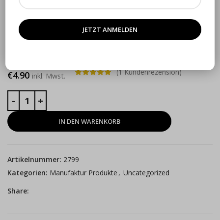
Tomate & Chilischoten Chutney
(175 ml)
(
1
Kundenrezension)
€
4.90
inkl. Mwst.
IN DEN WARENKORB
Artikelnummer:
2799
Kategorien:
Manufaktur Produkte
,
Uncategorized
Share: