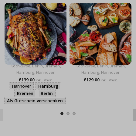
Ente gut, alles
Pop up, little
gut
Italy!
Kochkurse
,
Berlin
,
Bremen
,
Kochkurse
,
Berlin
,
Bremen
,
Hamburg
,
Hannover
Hamburg
,
Hannover
€
139.00
€
129.00
inkl. Mwst.
inkl. Mwst.
Hannover
Hamburg
Bremen
Berlin
Als Gutschein verschenken