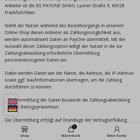
Anbieter ist die BS PAYONE GmbH, Lyoner Straße 9, 60528
Frankfurt/Main.
Wählt der Nutzer während des Bestellvorgangs in unserem
Online-Shop diesen Anbieter als Zahlungsmöglichkeit aus,
werden automatisiert Daten an PayOne übermittelt. Mit der
Auswahl dieser Zahlungsoption willigt der Nutzer in die zur
Zahlungsabwicklung erforderliche Übermittlung
personenbezogener Daten ein.
Dabei werden Daten wie der Name, die Adresse, die IP-Adresse
sowie ggf. Kaufinformationen übertragen, um die Zahlung
durchführen zu können.
Die Übermittlung der Daten bezweckt die Zahlungsabwicklung
und die Betrugsprävention.
Die Übermittlung erfolgt auf Grundlage der Vertragserfüllung
gemäß Art. 6 Abs. 1 b) DSGVO und soweit darüber hinaus
0
personenbezogene Daten übermittelt werden, auf Grund
Shop
Warenkorb
Mein Konto