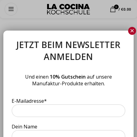
0
/
€
0.00
×
JETZT BEIM NEWSLETTER
Datenschutz
ANMELDEN
Und einen
10% Gutschein
auf unsere
Manufaktur-Produkte erhalten.
1. Name und Kontakt des Verantwortlichen gemäß Artikel
4 Abs. 7 DSGVO
E-Mailadresse*
Firma:
La Cocina GmbH
Dein Name
Ludwig-Erhard-Straße 37
D-20459 Hamburg