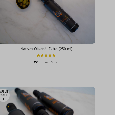
Natives Olivenöl Extra (250 ml)
€
8.90
inkl. Mwst.
AUSVE
RKAUF
T