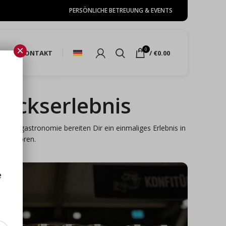
PERSÖNLICHE BETREUUNG & EVENTS
×
0
HOP
KONTAKT
/
€
0.00
mackserlebnis
itzengastronomie bereiten Dir ein einmaliges Erlebnis in
r zu hören.
e