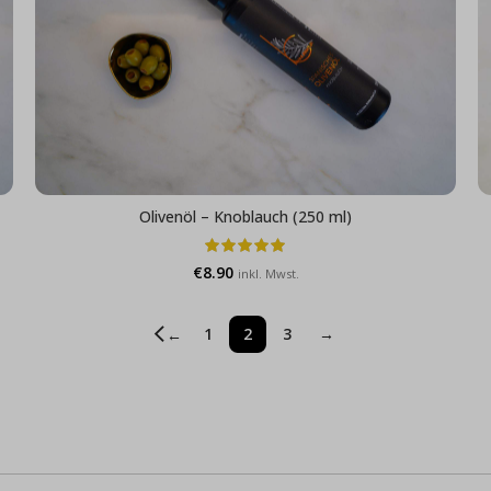
Olivenöl – Knoblauch (250 ml)
€
8.90
inkl. Mwst.
1
2
3
→
←