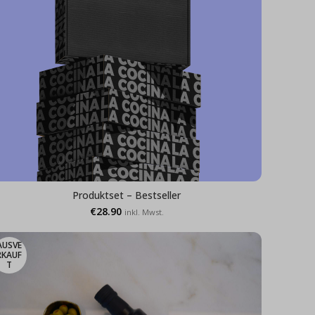
Produktset – Bestseller
€
28.90
inkl. Mwst.
AUSVE
RKAUF
T