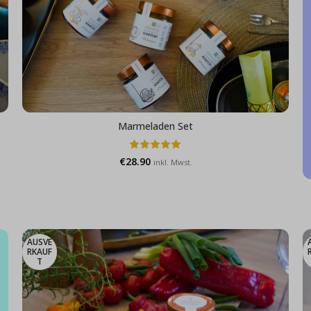
Marmeladen Set
€
28.90
inkl. Mwst.
AUSVE
RKAUF
T