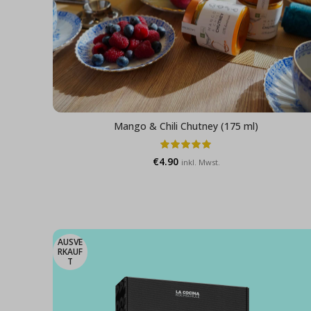
Mango & Chili Chutney (175 ml)
€
4.90
inkl. Mwst.
AUSVE
RKAUF
T