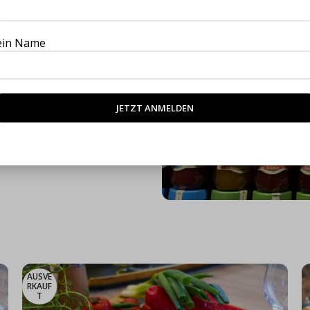
L
e
ein Name
E
R
F
AUSVE
RKAUF
T