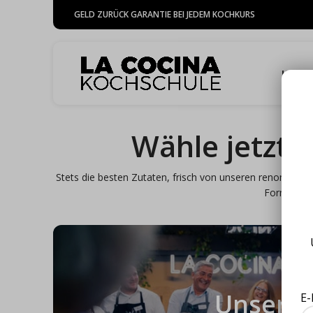
GELD ZURÜCK GARANTIE BEI JEDEM KOCHKURS
HOME
Wähle jetzt 
Stets die besten Zutaten, frisch von unseren renommiert
Form von K
Unsere
E-