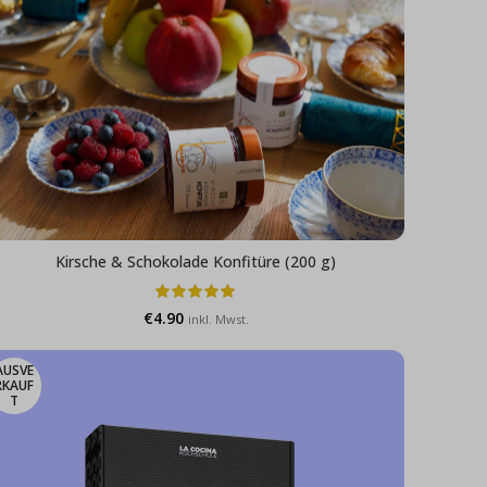
Kirsche & Schokolade Konfitüre (200 g)
€
4.90
inkl. Mwst.
AUSVE
RKAUF
T