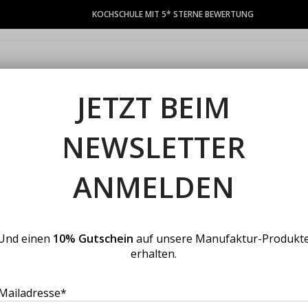
KOCHSCHULE MIT 5* STERNE BEWERTUNG
TEAMEVENTS
KOCHKURSE
GUTSCHEINE
PRIVATFEIERN
S
JETZT BEIM
Dein exklusives Gesch
NEWSLETTER
ANMELDEN
en Gourmet-Lieferanten. Unsere erfahrenen Küchenmeister aus der Sp
ochkursen, Events oder Manufakturprodukten. Wir freuen uns von Di
Und einen
10% Gutschein
auf unsere Manufaktur-Produkt
erhalten.
Mailadresse*