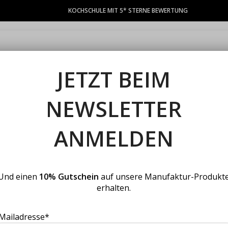
KOCHSCHULE MIT 5* STERNE BEWERTUNG
TEAMEVENTS
KOCHKURSE
GUTSCHEINE
PRIVATFEIERN
S
JETZT BEIM
NEWSLETTER
ANMELDEN
Und einen
10% Gutschein
auf unsere Manufaktur-Produkt
erhalten.
1. W
Mailadresse*