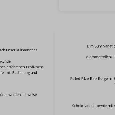
Dim Sum Variatio
h unser kulinarisches
(Sommerrollen/ F
nkunde
ines erfahrenen Profikochs
fel mit Bedienung und
Pulled Pilze Bao Burger mi
g
hürze werden leihweise
Schokoladenbrownie mit 