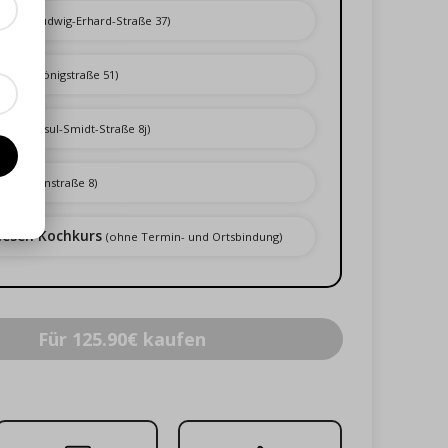
burg
(Ludwig-Erhard-Straße 37)
over
(Königstraße 51)
en
(Konsul-Smidt-Straße 8j)
n
(Koppenstraße 8)
iesen Kochkurs
(ohne Termin- und Ortsbindung)
Für 125.90€ kaufen