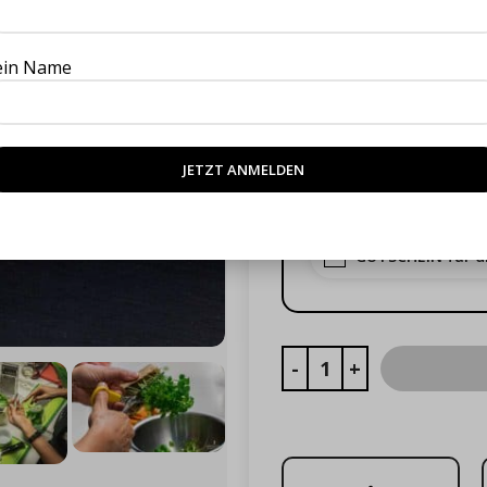
Kochschule Ham
ein Name
Kochschule Hann
Kochschule Brem
Kochschule Berli
GUTSCHEIN für d