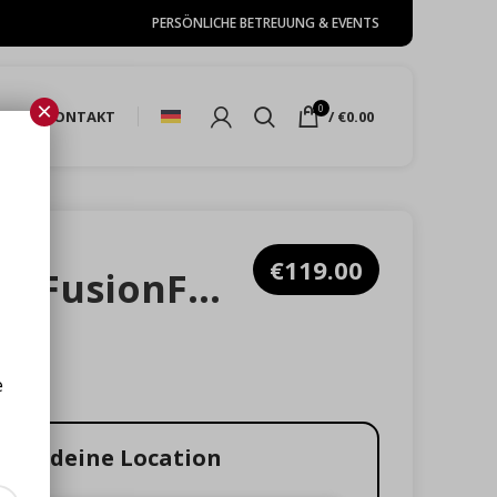
PERSÖNLICHE BETREUUNG & EVENTS
×
0
HOP
KONTAKT
/
€
0.00
€
119.00
Vegan StreetFusionFood
e
ähle deine Location