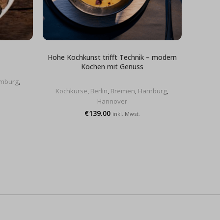
Hohe Kochkunst trifft Technik – modern
Kochen mit Genuss
mburg
,
Koch
Kochkurse
,
Berlin
,
Bremen
,
Hamburg
,
Hannover
€
139.00
inkl. Mwst.