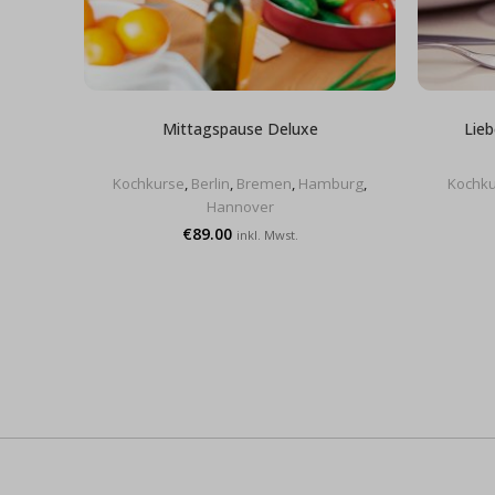
Mittagspause Deluxe
Lie
Kochkurse
,
Berlin
,
Bremen
,
Hamburg
,
Kochku
Hannover
€
89.00
inkl. Mwst.