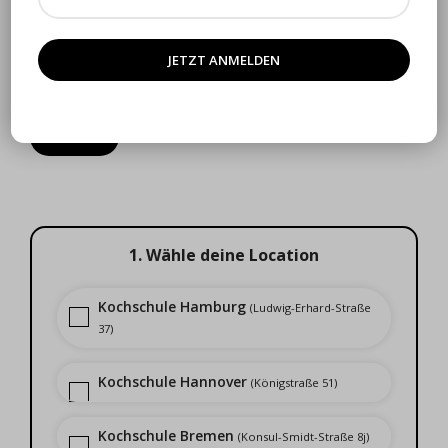
Thai Kitchen
Click to enlarge
€
129.00
1. Wähle deine Location
Kochschule Hamburg
(Ludwig-Erhard-Straße
37)
Kochschule Hannover
(Königstraße 51)
Kochschule Bremen
(Konsul-Smidt-Straße 8j)