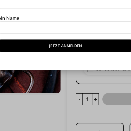
Kochschule Ham
ein Name
Kochschule Hann
Kochschule Brem
Kochschule Berli
GUTSCHEIN für d