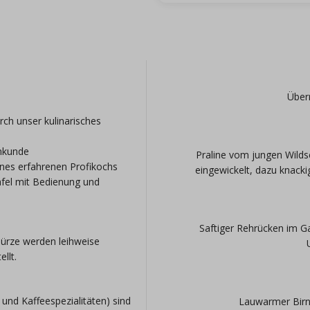
Über
h unser kulinarisches
nkunde
Praline vom jungen Wild
ines erfahrenen Profikochs
eingewickelt, dazu knacki
fel mit Bedienung und
g
Saftiger Rehrücken im G
hürze werden leihweise
llt.
und Kaffeespezialitäten) sind
Lauwarmer Birne