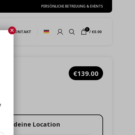
PERSÖNLICHE BETREUUNG & EVENTS
×
0
HOP
KONTAKT
/
€
0.00
€
139.00
e
ähle deine Location