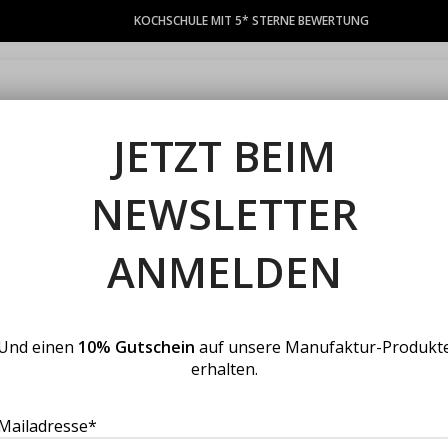
KOCHSCHULE MIT 5* STERNE BEWERTUNG
TEAMEVENTS
KOCHKURSE
GUTSCHEINE
PRIVATFEIERN
S
JETZT BEIM
NEWSLETTER
Be Wild
ANMELDEN
Und einen
10% Gutschein
auf unsere Manufaktur-Produkt
erhalten.
1. W
Mailadresse*