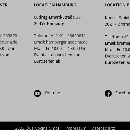
VER
LOCATION HAMBURG
LOCATION 
Ludwig-Erhard-Straße 37
Konsul-Smidt
20459 Hamburg
28217 Brem
 51565870
Telefon:
+49 40 - 63650811
Telefon:
+49
cocina.de
Email:
hamburg@lacocina.de
Email:
breme
7:00 Uhr
Mo. – Fr. 10:00 – 17:00 Uhr
Mo. – Fr. 10:
n von
Eventzeiten weichen von
Eventzeiten 
Bürozeiten ab
Bürozeiten a
Youtube
Facebo
2023 ©La Cocina GmbH |
Impressum
|
Datenschutz