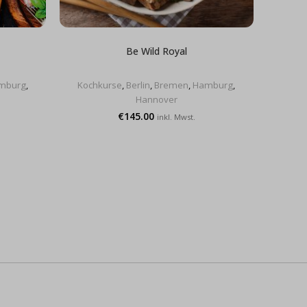
Be Wild Royal
mburg
,
Kochkurse
,
Berlin
,
Bremen
,
Hamburg
,
Koch
Hannover
€
145.00
inkl. Mwst.