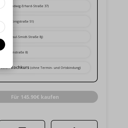
burg
(Ludwig-Erhard-Straße 37)
over
(Königstraße 51)
en
(Konsul-Smidt-Straße 8j)
n
(Koppenstraße 8)
iesen Kochkurs
(ohne Termin- und Ortsbindung)
Für 145.90€ kaufen