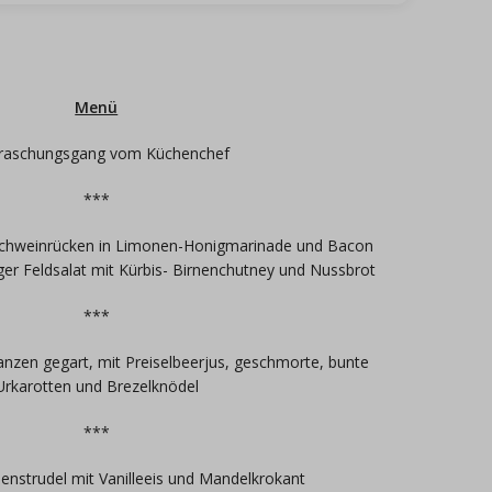
Menü
raschungsgang vom Küchenchef
***
schweinrücken in Limonen-Honigmarinade und Bacon
ger Feldsalat mit Kürbis- Birnenchutney und Nussbrot
***
anzen gegart, mit Preiselbeerjus, geschmorte, bunte
Urkarotten und Brezelknödel
***
nstrudel mit Vanilleeis und Mandelkrokant