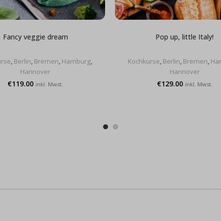
Fancy veggie dream
Pop up, little Italy!
rse
,
Berlin
,
Bremen
,
Hamburg
,
Kochkurse
,
Berlin
,
Bremen
,
Ha
Hannover
Hannover
€
119.00
€
129.00
inkl. Mwst.
inkl. Mwst.