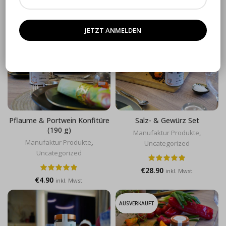
€
4.90
€
4.90
inkl. Mwst.
inkl. Mwst.
AUSVERKAUFT
Pflaume & Portwein Konfitüre
Salz- & Gewürz Set
(190 g)
Manufaktur Produkte
,
Manufaktur Produkte
,
Uncategorized
Uncategorized
€
28.90
inkl. Mwst.
€
4.90
inkl. Mwst.
AUSVERKAUFT