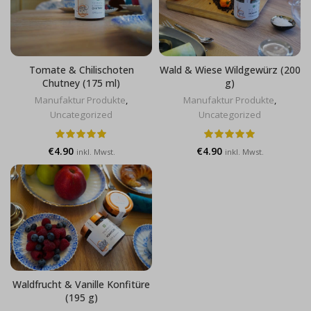
Tomate & Chilischoten
Wald & Wiese Wildgewürz (200
Chutney (175 ml)
g)
Manufaktur Produkte
,
Manufaktur Produkte
,
Uncategorized
Uncategorized
€
4.90
€
4.90
inkl. Mwst.
inkl. Mwst.
Waldfrucht & Vanille Konfitüre
(195 g)