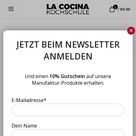
0
/
€
0.00
×
JETZT BEIM NEWSLETTER
Wähle aus unseren Kochkursen
ANMELDEN
Und einen
10% Gutschein
auf unsere
Manufaktur-Produkte erhalten.
E-Mailadresse*
Orange & Mandarine
Smoked Paprika Chutney (175
Marmelade (195 g)
ml)
Dein Name
Manufaktur Produkte
,
Manufaktur Produkte
,
Uncategorized
Uncategorized