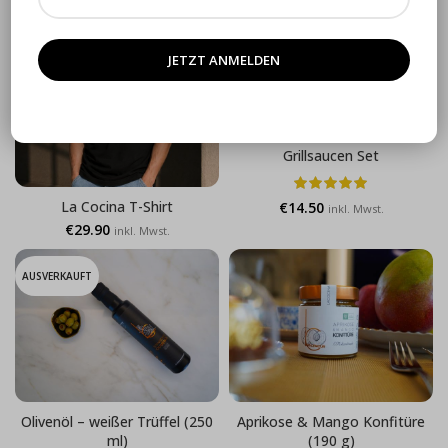
€24.90.
€19.90.
€14.90
€12.90.
Grillsaucen Set
La Cocina T-Shirt
€
14.50
inkl. Mwst.
€
29.90
inkl. Mwst.
AUSVERKAUFT
Olivenöl – weißer Trüffel (250
Aprikose & Mango Konfitüre
ml)
(190 g)