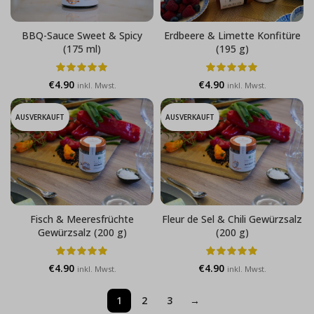
BBQ-Sauce Sweet & Spicy
Erdbeere & Limette Konfitüre
(175 ml)
(195 g)
€
4.90
€
4.90
inkl. Mwst.
inkl. Mwst.
AUSVERKAUFT
AUSVERKAUFT
Fisch & Meeresfrüchte
Fleur de Sel & Chili Gewürzsalz
Gewürzsalz (200 g)
(200 g)
€
4.90
€
4.90
inkl. Mwst.
inkl. Mwst.
1
2
3
→